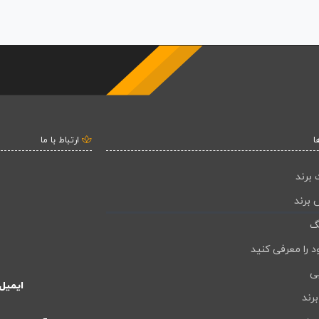
ا
ارتباط با ما
 برند
 برند
گ
د را معرفی کنید
بی
ایمیل
رند