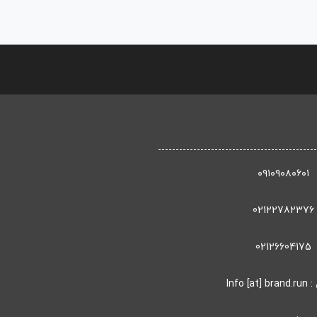
۰۹۱۰۹۰۸۰۶۰۱
02122782376
02126604175
: Info [at] brand.run