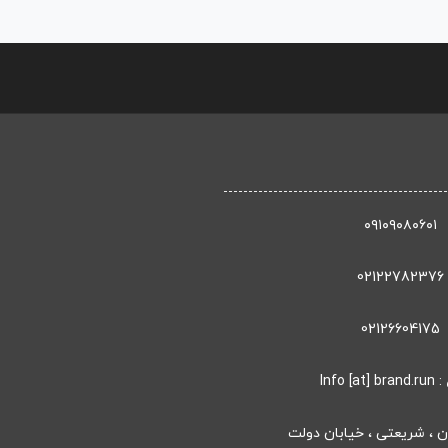
۰۹۱۰۹۰۸۰۶۰۱
02122782376
02126604175
: Info [at] brand.run
ان ، شریعتی ، خیابان دولت