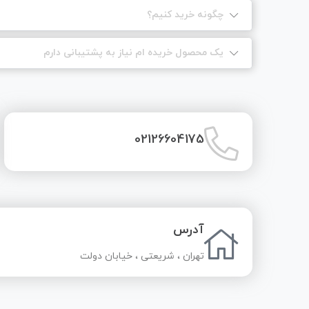
چگونه خرید کنیم؟
یک محصول خریده ام نیاز به پشتیبانی دارم
02126604175
آدرس
تهران ، شریعتی ، خیابان دولت