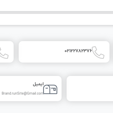
02122782376
ایمیل
Brand.runSite@Gmail.com