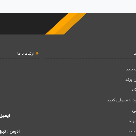
ا
ارتباط با ما
 برند
 برند
گ
د را معرفی کنید
بی
ایمیل
رند
برند
آدرس
: تهر