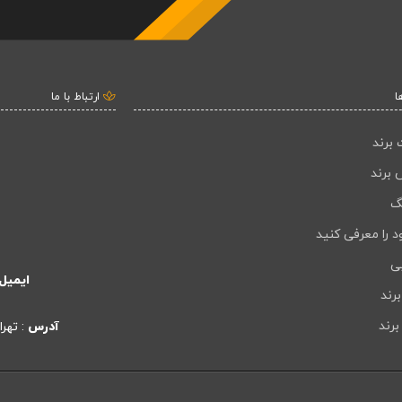
ا
ارتباط با ما
 برند
 برند
گ
د را معرفی کنید
بی
ایمیل
رند
برند
آدرس
: تهر