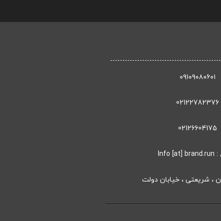
۰۹۱۰۹۰۸۰۶۰۱
02122782376
02126604175
: Info [at] brand.run
ان ، شریعتی ، خیابان دولت