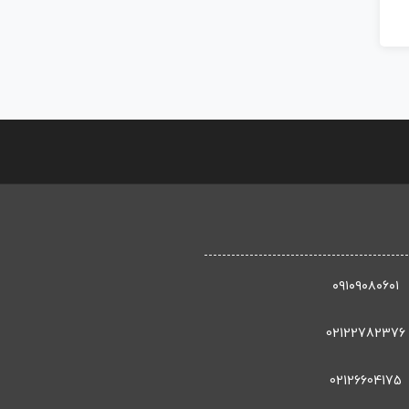
۰۹۱۰۹۰۸۰۶۰۱
02122782376
02126604175