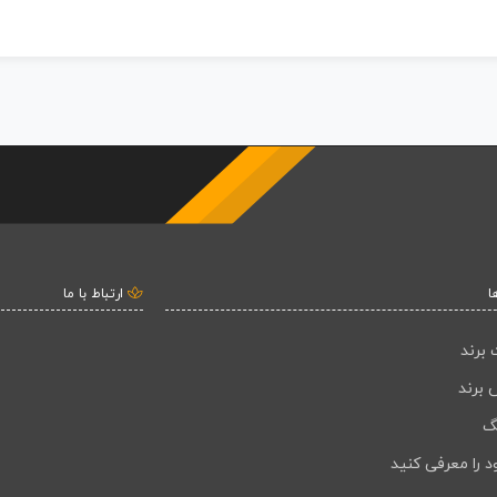
ا
ارتباط با ما
 برند
 برند
گ
د را معرفی کنید