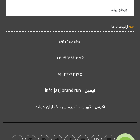
ویدئو برند
ارتباط با ما
۰۹۱۰۹۰۸۰۶۰۱
02122782376
02126604175
ایمیل
: Info [at] brand.run
آدرس
: تهران ، شریعتی ، خیابان دولت